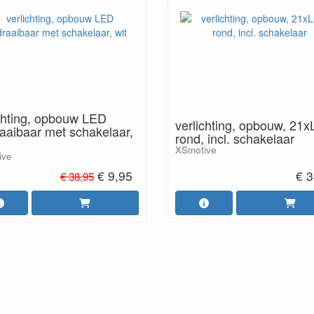
chting, opbouw LED
verlichting, opbouw, 21
aaibaar met schakelaar,
rond, incl. schakelaar
XSmotive
ive
€ 9,95
€ 3
€ 38,95