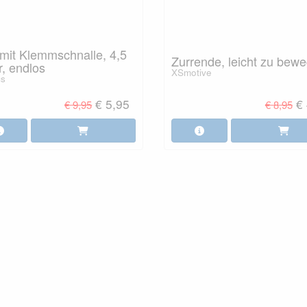
mit Klemmschnalle, 4,5
Zurrende, leicht zu bew
, endlos
XSmotive
cs
€ 5,95
€
€ 9,95
€ 8,95