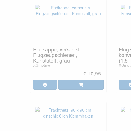
Endkappe, versenkte
Flug
Flugzeugschienen,
konv
Kunststoff, grau
(1,5 
XSmotive
XSmot
€ 10,95