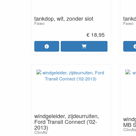
tankdop, wit, zonder slot
tankd
Fawo
Fawo
€ 18,95
windgeleider, zijdeurruiten,
windg
Ford Transit Connect ('02-
MB Sp
2013)
ClimAi
ClimAir