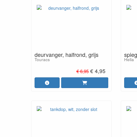
deurvanger, halfrond, grijs
spieg
Touracs
Hella
€ 4,95
€ 6,95