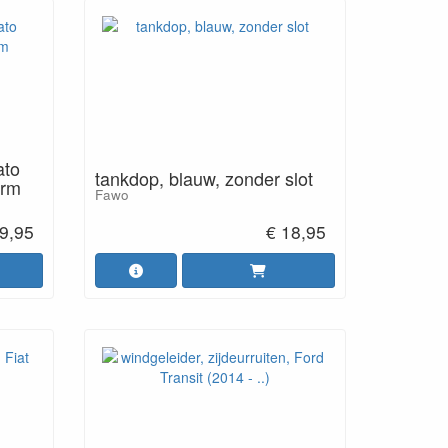
ato
tankdop, blauw, zonder slot
arm
Fawo
9,95
€ 18,95