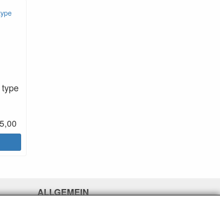
, type
5,00
ALLGEMEIN
www.rikthijssenshop.nl