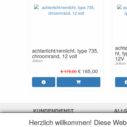
achte
achterlicht/remlicht, type 735,
ht, t
chroomrand, 12 volt
12V
Jokon
Jokon
€ 165,00
€ 175,00
KUNDENDIENST
ALL
Herzlich willkommen! Diese Web
Kontakt
Wir üb