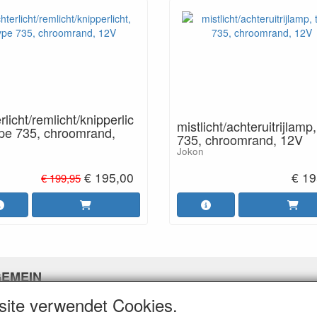
rlicht/remlicht/knipperlic
mistlicht/achteruitrijlamp
ype 735, chroomrand,
735, chroomrand, 12V
Jokon
€ 195,00
€ 19
€ 199,95
GEMEIN
site verwendet Cookies.
er uns