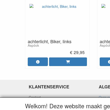
achterlicht, Biker, links
achte
Aspöck
Aspöc
€ 29,95
KLANTENSERVICE
ALG
Contact
Over o
Betaalopties
Algeme
Welkom! Deze website maakt geb
Verzending
Privacy