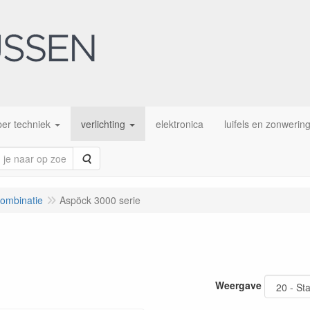
er techniek
verlichting
elektronica
luifels en zonwerin
Zoeken
combinatie
Aspöck 3000 serie
Weergave