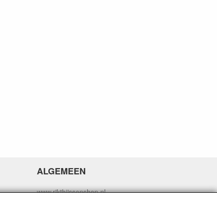
ALGEMEEN
www.rikthijssenshop.nl
logistiek door OTOPARTS BV