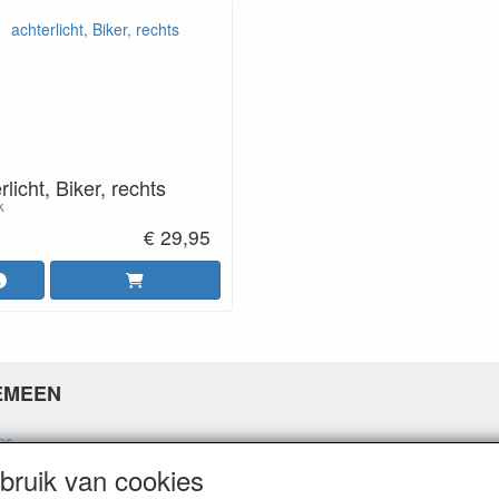
rlicht, Biker, rechts
k
€ 29,95
EMEEN
ns
ne voorwaarden
ruik van cookies
 policy