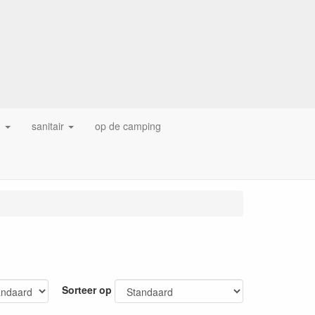
g
sanitair
op de camping
Sorteer op