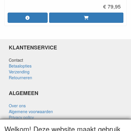
€ 79,95
KLANTENSERVICE
Contact
Betaalopties
Verzending
Retourneren
ALGEMEEN
Over ons
Algemene voorwaarden
Privacy policy
Disclaimer
Welkom! Deze website maakt gebruik
Over Rik Thijssen