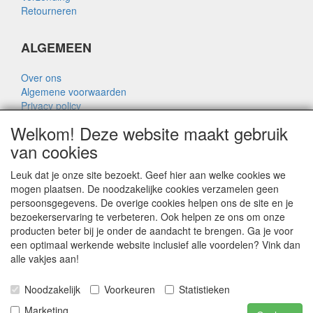
Retourneren
ALGEMEEN
Over ons
Algemene voorwaarden
Privacy policy
Disclaimer
Welkom! Deze website maakt gebruik
Over Rik Thijssen
van cookies
Leuk dat je onze site bezoekt. Geef hier aan welke cookies we
mogen plaatsen. De noodzakelijke cookies verzamelen geen
persoonsgegevens. De overige cookies helpen ons de site en je
ALGEMEEN
bezoekerservaring te verbeteren. Ook helpen ze ons om onze
producten beter bij je onder de aandacht te brengen. Ga je voor
www.rikthijssenshop.nl
een optimaal werkende website inclusief alle voordelen? Vink dan
logistiek door OTOPARTS BV
alle vakjes aan!
Noodzakelijk
Voorkeuren
Statistieken
E-mail: info@otoparts.nl
Telefoon: 085 - 0824330
Marketing