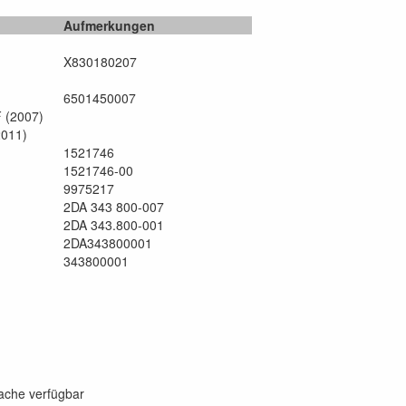
Aufmerkungen
X830180207
6501450007
 (2007)
2011)
1521746
1521746-00
9975217
2DA 343 800-007
2DA 343.800-001
2DA343800001
343800001
rache verfügbar