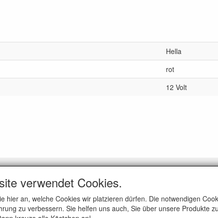
Hella
rot
12 Volt
GEMEIN
site verwendet Cookies.
er uns
ie hier an, welche Cookies wir platzieren dürfen. Die notwendigen Co
eine Geschäftsbedingungen
rung zu verbessern. Sie helfen uns auch, Sie über unsere Produkte zu
hutzrichtlinie