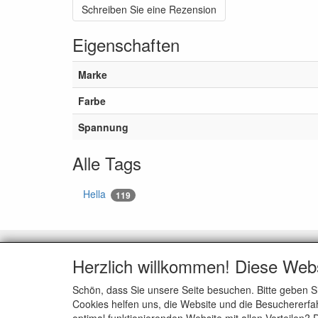
Schreiben Sie eine Rezension
Eigenschaften
Marke
Farbe
Spannung
Alle Tags
Hella
119
KUNDENDIENST
ALL
Herzlich willkommen! Diese Web
Kontakt
Wir üb
Schön, dass Sie unsere Seite besuchen. Bitte geben S
Zahlungsmöglichkeiten
Allgem
Cookies helfen uns, die Website und die Besuchererfah
Versenden
Datensc