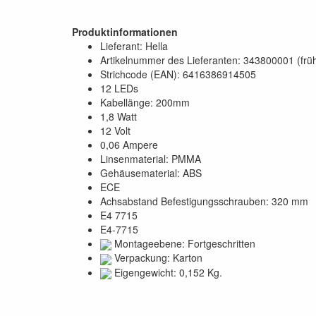
Produktinformationen
Lieferant: Hella
Artikelnummer des Lieferanten: 343800001 (fr
Strichcode (EAN): 6416386914505
12 LEDs
Kabellänge: 200mm
1,8 Watt
12 Volt
0,06 Ampere
Linsenmaterial: PMMA
Gehäusematerial: ABS
ECE
Achsabstand Befestigungsschrauben: 320 mm
E4 7715
E4-7715
Montageebene: Fortgeschritten
Verpackung: Karton
Eigengewicht: 0,152 Kg.