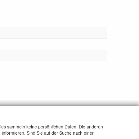
ALLGEMEIN
www.rikthijssenshop.nl
okies sammeln keine persönlichen Daten. Die anderen
Logistik durch OTOPARTS BV
 informieren. Sind Sie auf der Suche nach einer