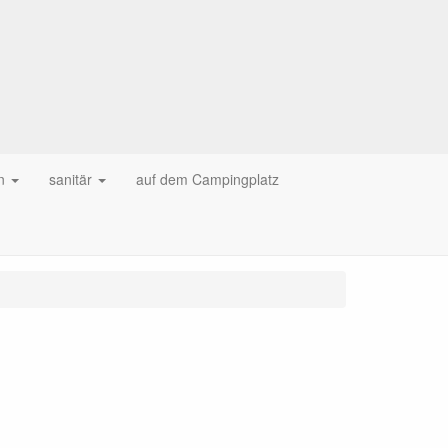
n
sanitär
auf dem Campingplatz