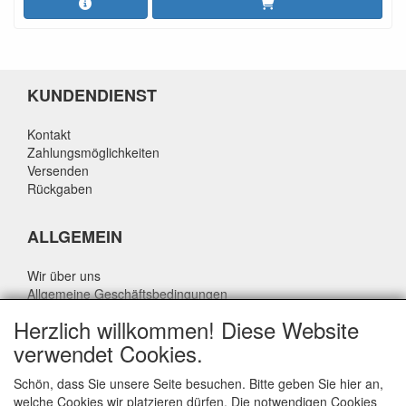
KUNDENDIENST
Kontakt
Zahlungsmöglichkeiten
Versenden
Rückgaben
ALLGEMEIN
Wir über uns
Allgemeine Geschäftsbedingungen
Datenschutzrichtlinie
Herzlich willkommen! Diese Website
Haftungsausschluss
verwendet Cookies.
Über Rik Thijssen
Schön, dass Sie unsere Seite besuchen. Bitte geben Sie hier an,
welche Cookies wir platzieren dürfen. Die notwendigen Cookies