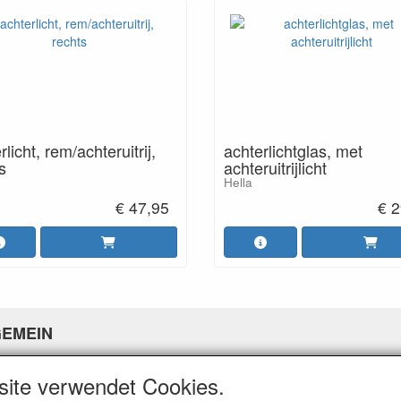
rlicht, rem/achteruitrij,
achterlichtglas, met
s
achteruitrijlicht
Hella
€ 47,95
€ 2
GEMEIN
er uns
site verwendet Cookies.
eine Geschäftsbedingungen