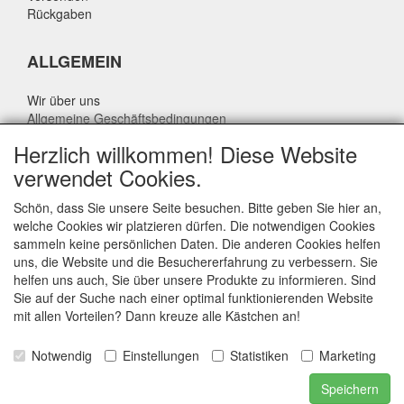
Rückgaben
ALLGEMEIN
Wir über uns
Allgemeine Geschäftsbedingungen
Datenschutzrichtlinie
Herzlich willkommen! Diese Website
Haftungsausschluss
verwendet Cookies.
Über Rik Thijssen
Schön, dass Sie unsere Seite besuchen. Bitte geben Sie hier an,
welche Cookies wir platzieren dürfen. Die notwendigen Cookies
sammeln keine persönlichen Daten. Die anderen Cookies helfen
uns, die Website und die Besuchererfahrung zu verbessern. Sie
ALLGEMEIN
helfen uns auch, Sie über unsere Produkte zu informieren. Sind
Sie auf der Suche nach einer optimal funktionierenden Website
www.rikthijssenshop.nl
mit allen Vorteilen? Dann kreuze alle Kästchen an!
Logistik durch OTOPARTS BV
Notwendig
Einstellungen
Statistiken
Marketing
E-mail: info@otoparts.nl
Speichern
Telefon: +31 85 - 0824330