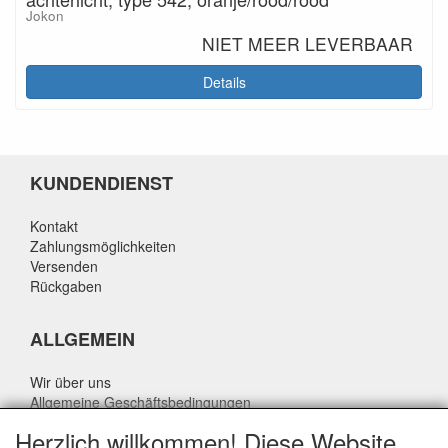
Jokon
NIET MEER LEVERBAAR
Details
KUNDENDIENST
Kontakt
Zahlungsmöglichkeiten
Versenden
Rückgaben
ALLGEMEIN
Wir über uns
Allgemeine Geschäftsbedingungen
Datenschutzrichtlinie
Herzlich willkommen! Diese Website
Haftungsausschluss