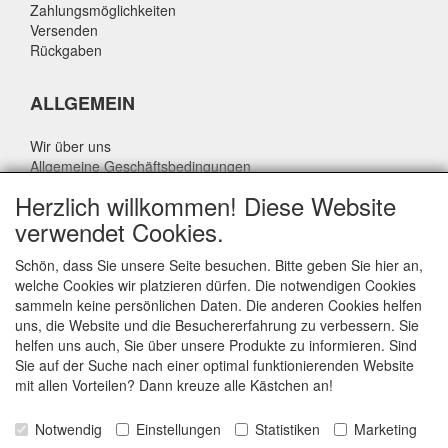
Zahlungsmöglichkeiten
Versenden
Rückgaben
ALLGEMEIN
Wir über uns
Allgemeine Geschäftsbedingungen
Datenschutzrichtlinie
Herzlich willkommen! Diese Website
Haftungsausschluss
verwendet Cookies.
Über Rik Thijssen
Schön, dass Sie unsere Seite besuchen. Bitte geben Sie hier an,
welche Cookies wir platzieren dürfen. Die notwendigen Cookies
sammeln keine persönlichen Daten. Die anderen Cookies helfen
uns, die Website und die Besuchererfahrung zu verbessern. Sie
ALLGEMEIN
helfen uns auch, Sie über unsere Produkte zu informieren. Sind
Sie auf der Suche nach einer optimal funktionierenden Website
www.rikthijssenshop.nl
mit allen Vorteilen? Dann kreuze alle Kästchen an!
Logistik durch OTOPARTS BV
Notwendig
Einstellungen
Statistiken
Marketing