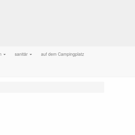
n
sanitär
auf dem Campingplatz