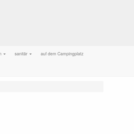
n
sanitär
auf dem Campingplatz