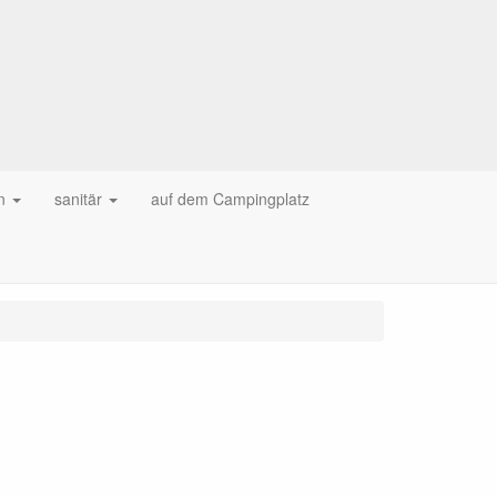
n
sanitär
auf dem Campingplatz