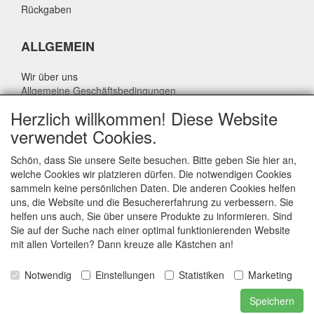
Rückgaben
ALLGEMEIN
Wir über uns
Allgemeine Geschäftsbedingungen
Datenschutzrichtlinie
Herzlich willkommen! Diese Website
Haftungsausschluss
verwendet Cookies.
Über Rik Thijssen
Schön, dass Sie unsere Seite besuchen. Bitte geben Sie hier an,
welche Cookies wir platzieren dürfen. Die notwendigen Cookies
sammeln keine persönlichen Daten. Die anderen Cookies helfen
uns, die Website und die Besuchererfahrung zu verbessern. Sie
ALLGEMEIN
helfen uns auch, Sie über unsere Produkte zu informieren. Sind
Sie auf der Suche nach einer optimal funktionierenden Website
www.rikthijssenshop.nl
mit allen Vorteilen? Dann kreuze alle Kästchen an!
Logistik durch OTOPARTS BV
Notwendig
Einstellungen
Statistiken
Marketing
E-mail: info@otoparts.nl
Speichern
Telefon: +31 85 - 0824330