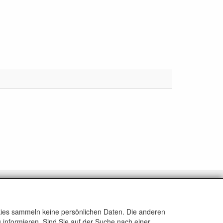
ALLGEMEIN
www.rikthijssenshop.nl
okies sammeln keine persönlichen Daten. Die anderen
Logistik durch OTOPARTS BV
 informieren. Sind Sie auf der Suche nach einer