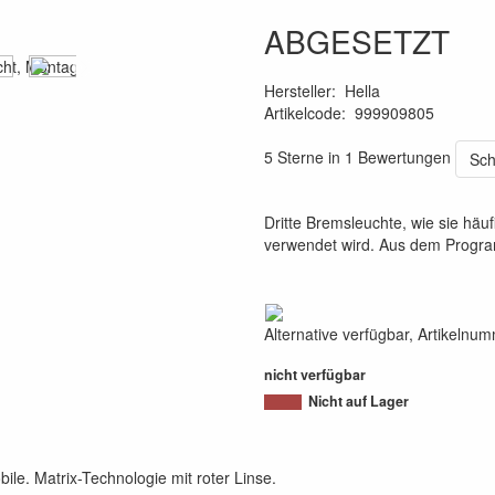
ABGESETZT
Hersteller
:
Hella
Artikelcode
:
999909805
4082300225068
5 Sterne in 1 Bewertungen
Sch
Dritte Bremsleuchte, wie sie hä
verwendet wird. Aus dem Progra
Alternative verfügbar, Artikelnu
nicht verfügbar
Nicht auf Lager
e. Matrix-Technologie mit roter Linse.