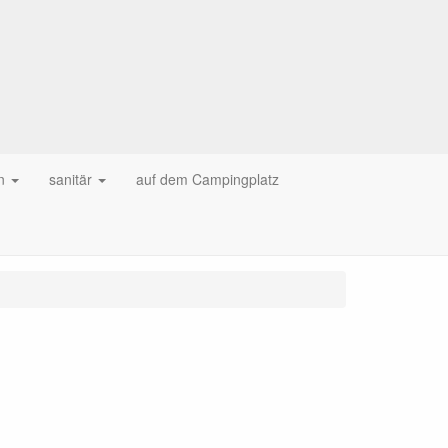
n
sanitär
auf dem Campingplatz