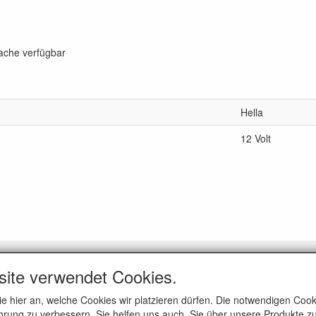
rache verfügbar
Hella
12 Volt
GEMEIN
site verwendet Cookies.
er uns
ie hier an, welche Cookies wir platzieren dürfen. Die notwendigen Co
eine Geschäftsbedingungen
rung zu verbessern. Sie helfen uns auch, Sie über unsere Produkte zu