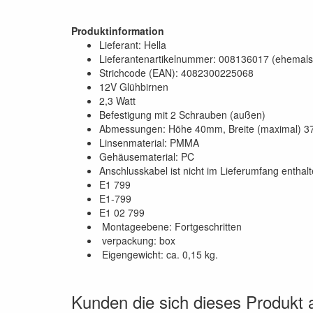
Produktinformation
Lieferant: Hella
Lieferantenartikelnummer: 008136017 (ehemal
Strichcode (EAN): 4082300225068
12V Glühbirnen
2,3 Watt
Befestigung mit 2 Schrauben (außen)
Abmessungen: Höhe 40mm, Breite (maximal) 
Linsenmaterial: PMMA
Gehäusematerial: PC
Anschlusskabel ist nicht im Lieferumfang enthalt
E1 799
E1-799
E1 02 799
Montageebene: Fortgeschritten
verpackung: box
Eigengewicht: ca. 0,15 kg.
Kunden die sich dieses Produkt