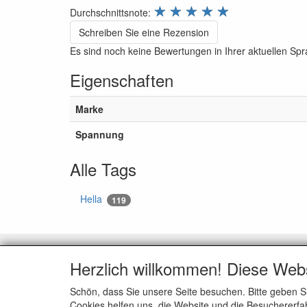
review.stars
☆
☆
☆
☆
☆
Durchschnittsnote:
Schreiben Sie eine Rezension
Es sind noch keine Bewertungen in Ihrer aktuellen Sp
Eigenschaften
Marke
Spannung
Alle Tags
Hella
119
KUNDENDIENST
ALL
Herzlich willkommen! Diese Web
Kontakt
Wir üb
Schön, dass Sie unsere Seite besuchen. Bitte geben S
Zahlungsmöglichkeiten
Allgem
Cookies helfen uns, die Website und die Besuchererfah