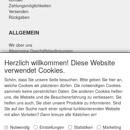
Zahlungsmöglichkeiten
Versenden
Rückgaben
ALLGEMEIN
Wir über uns
Allgemeine Geschäftsbedingungen
Datenschutzrichtlinie
Herzlich willkommen! Diese Website
Haftungsausschluss
verwendet Cookies.
Über Rik Thijssen
Schön, dass Sie unsere Seite besuchen. Bitte geben Sie hier an,
welche Cookies wir platzieren dürfen. Die notwendigen Cookies
sammeln keine persönlichen Daten. Die anderen Cookies helfen
uns, die Website und die Besuchererfahrung zu verbessern. Sie
ALLGEMEIN
helfen uns auch, Sie über unsere Produkte zu informieren. Sind
Sie auf der Suche nach einer optimal funktionierenden Website
www.rikthijssenshop.nl
mit allen Vorteilen? Dann kreuze alle Kästchen an!
Logistik durch OTOPARTS BV
Notwendig
Einstellungen
Statistiken
Marketing