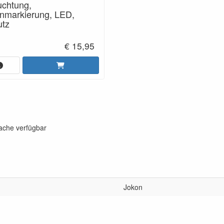
uchtung,
enmarkierung, LED,
utz
€ 15,95
rache verfügbar
Jokon