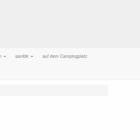
n
sanitär
auf dem Campingplatz