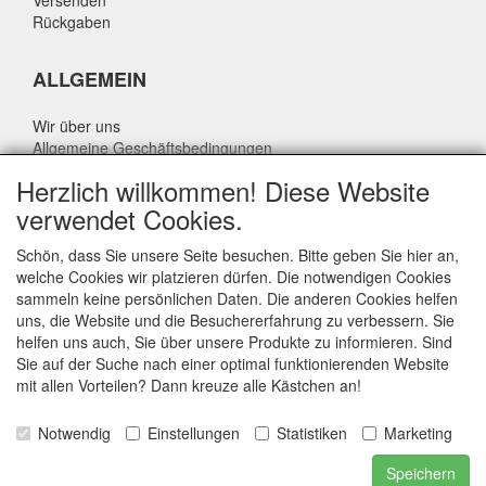
Versenden
Rückgaben
ALLGEMEIN
Wir über uns
Allgemeine Geschäftsbedingungen
Datenschutzrichtlinie
Herzlich willkommen! Diese Website
Haftungsausschluss
verwendet Cookies.
Über Rik Thijssen
Schön, dass Sie unsere Seite besuchen. Bitte geben Sie hier an,
welche Cookies wir platzieren dürfen. Die notwendigen Cookies
sammeln keine persönlichen Daten. Die anderen Cookies helfen
uns, die Website und die Besuchererfahrung zu verbessern. Sie
ALLGEMEIN
helfen uns auch, Sie über unsere Produkte zu informieren. Sind
Sie auf der Suche nach einer optimal funktionierenden Website
www.rikthijssenshop.nl
mit allen Vorteilen? Dann kreuze alle Kästchen an!
Logistik durch OTOPARTS BV
Notwendig
Einstellungen
Statistiken
Marketing
E-mail: info@otoparts.nl
Speichern
Telefon: +31 85 - 0824330