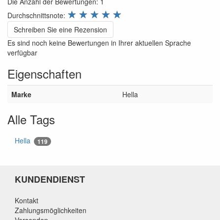
Die Anzahl der Bewertungen:
1
review.stars
☆
☆
☆
☆
☆
Durchschnittsnote:
Schreiben Sie eine Rezension
Es sind noch keine Bewertungen in Ihrer aktuellen Sprache
verfügbar
Eigenschaften
Marke
Hella
Alle Tags
Hella
119
KUNDENDIENST
Kontakt
Zahlungsmöglichkeiten