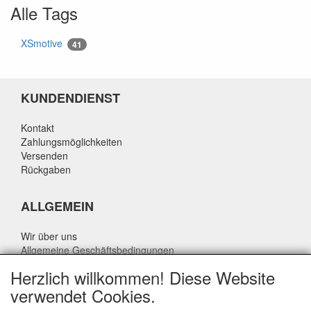
Alle Tags
XSmotive
41
KUNDENDIENST
Kontakt
Zahlungsmöglichkeiten
Versenden
Rückgaben
ALLGEMEIN
Wir über uns
Allgemeine Geschäftsbedingungen
Datenschutzrichtlinie
Herzlich willkommen! Diese Website
Haftungsausschluss
verwendet Cookies.
Über Rik Thijssen