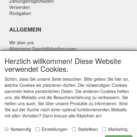
Zahlungsmöglichkeiten
Versenden
Rückgaben
ALLGEMEIN
Wir über uns
Allgemeine Geschäftsbedingungen
Datenschutzrichtlinie
Herzlich willkommen! Diese Website
Haftungsausschluss
verwendet Cookies.
Über Rik Thijssen
Schön, dass Sie unsere Seite besuchen. Bitte geben Sie hier an,
welche Cookies wir platzieren dürfen. Die notwendigen Cookies
sammeln keine persönlichen Daten. Die anderen Cookies helfen
uns, die Website und die Besuchererfahrung zu verbessern. Sie
ALLGEMEIN
helfen uns auch, Sie über unsere Produkte zu informieren. Sind
Sie auf der Suche nach einer optimal funktionierenden Website
www.rikthijssenshop.nl
mit allen Vorteilen? Dann kreuze alle Kästchen an!
Logistik durch OTOPARTS BV
Notwendig
Einstellungen
Statistiken
Marketing
E-mail: info@otoparts.nl