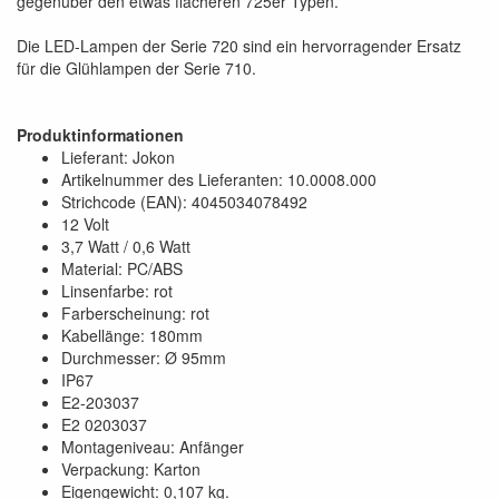
gegenüber den etwas flacheren 725er Typen.
Die LED-Lampen der Serie 720 sind ein hervorragender Ersatz
für die Glühlampen der Serie 710.
Produktinformationen
Lieferant: Jokon
Artikelnummer des Lieferanten: 10.0008.000
Strichcode (EAN): 4045034078492
12 Volt
3,7 Watt / 0,6 Watt
Material: PC/ABS
Linsenfarbe: rot
Farberscheinung: rot
Kabellänge: 180mm
Durchmesser: Ø 95mm
IP67
E2-203037
E2 0203037
Montageniveau: Anfänger
Verpackung: Karton
Eigengewicht: 0,107 kg.