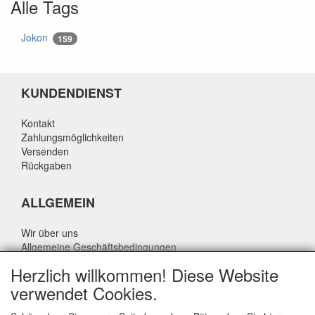
Alle Tags
Jokon
159
KUNDENDIENST
Kontakt
Zahlungsmöglichkeiten
Versenden
Rückgaben
ALLGEMEIN
Wir über uns
Allgemeine Geschäftsbedingungen
Datenschutzrichtlinie
Herzlich willkommen! Diese Website
Haftungsausschluss
verwendet Cookies.
Über Rik Thijssen