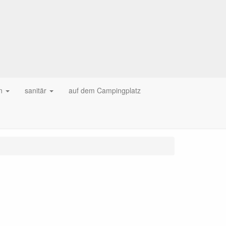
n
sanitär
auf dem Campingplatz