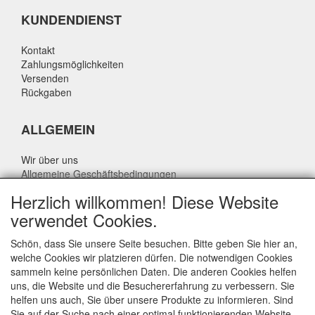
KUNDENDIENST
Kontakt
Zahlungsmöglichkeiten
Versenden
Rückgaben
ALLGEMEIN
Wir über uns
Allgemeine Geschäftsbedingungen
Datenschutzrichtlinie
Herzlich willkommen! Diese Website
Haftungsausschluss
verwendet Cookies.
Über Rik Thijssen
Schön, dass Sie unsere Seite besuchen. Bitte geben Sie hier an,
welche Cookies wir platzieren dürfen. Die notwendigen Cookies
sammeln keine persönlichen Daten. Die anderen Cookies helfen
uns, die Website und die Besuchererfahrung zu verbessern. Sie
ALLGEMEIN
helfen uns auch, Sie über unsere Produkte zu informieren. Sind
Sie auf der Suche nach einer optimal funktionierenden Website