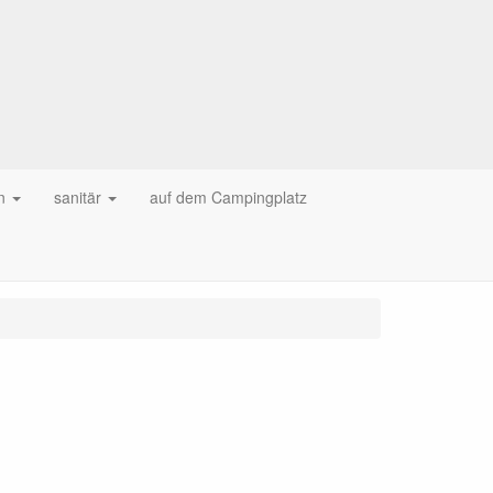
n
sanitär
auf dem Campingplatz