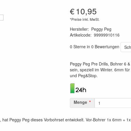
€
10,95
*Preise inkl. MwSt.
Hersteller
:
Peggy Peg
Artikelcode
:
99999910116
4260172640671
0 Sterne in 0 Bewertungen
Sch
Peggy Peg Pre Drills, Bohrer 6 
sein, speziell im Winter. 6mm f
und Peg&Stop.
Menge
t, hat Peggy Peg dieses Vorbohrset entwickelt. Vor-Bohrer 1x 6mm + 