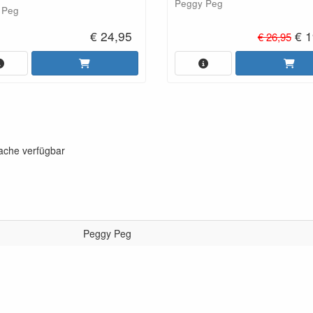
Peggy Peg
 Peg
€ 24,95
€ 1
€ 26,95
rache verfügbar
Peggy Peg