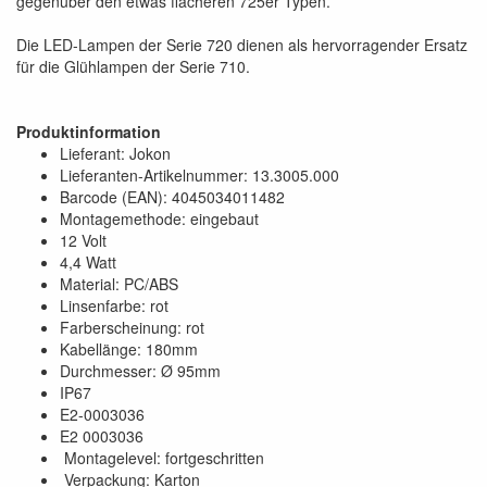
gegenüber den etwas flacheren 725er Typen.
Die LED-Lampen der Serie 720 dienen als hervorragender Ersatz
für die Glühlampen der Serie 710.
Produktinformation
Lieferant: Jokon
Lieferanten-Artikelnummer: 13.3005.000
Barcode (EAN): 4045034011482
Montagemethode: eingebaut
12 Volt
4,4 Watt
Material: PC/ABS
Linsenfarbe: rot
Farberscheinung: rot
Kabellänge: 180mm
Durchmesser: Ø 95mm
IP67
E2-0003036
E2 0003036
Montagelevel: fortgeschritten
Verpackung: Karton