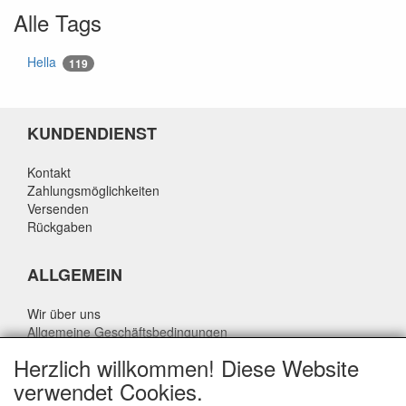
Alle Tags
Hella
119
KUNDENDIENST
Kontakt
Zahlungsmöglichkeiten
Versenden
Rückgaben
ALLGEMEIN
Wir über uns
Allgemeine Geschäftsbedingungen
Datenschutzrichtlinie
Herzlich willkommen! Diese Website
Haftungsausschluss
verwendet Cookies.
Über Rik Thijssen