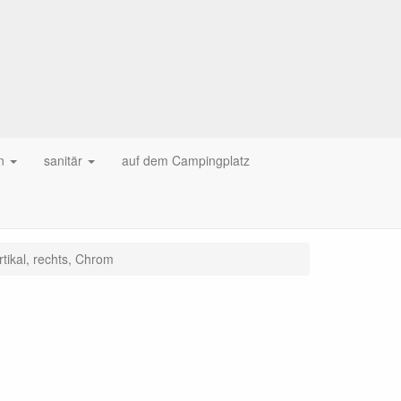
n
sanitär
auf dem Campingplatz
rtikal, rechts, Chrom