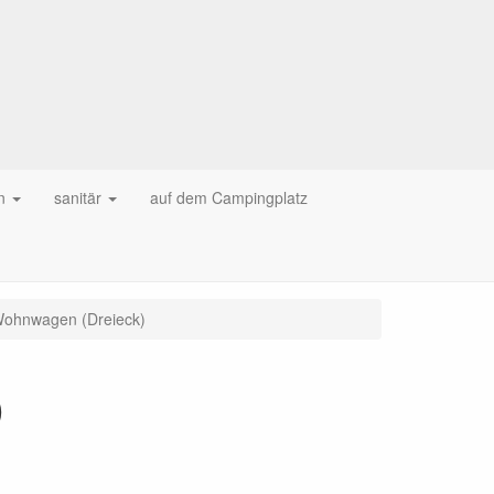
n
sanitär
auf dem Campingplatz
, Wohnwagen (Dreieck)
)