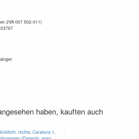
her 2VA 007 502-011)
223767
hänger
 angesehen haben, kauften auch