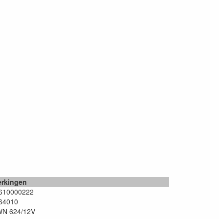
rkingen
610000222
64010
N 624/12V