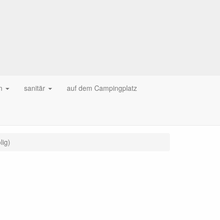
n
sanitär
auf dem Campingplatz
lig)