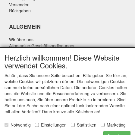
Versenden
Rückgaben
ALLGEMEIN
Wir über uns
Allgemeine Geschäftsbedingungen
Datenschutzrichtlinie
Herzlich willkommen! Diese Website
Haftungsausschluss
verwendet Cookies.
Über Rik Thijssen
Schön, dass Sie unsere Seite besuchen. Bitte geben Sie hier an,
welche Cookies wir platzieren dürfen. Die notwendigen Cookies
sammeln keine persönlichen Daten. Die anderen Cookies helfen
uns, die Website und die Besuchererfahrung zu verbessern. Sie
ALLGEMEIN
helfen uns auch, Sie über unsere Produkte zu informieren. Sind
Sie auf der Suche nach einer optimal funktionierenden Website
www.rikthijssenshop.nl
mit allen Vorteilen? Dann kreuze alle Kästchen an!
Logistik durch OTOPARTS BV
Notwendig
Einstellungen
Statistiken
Marketing
E-mail: info@otoparts.nl