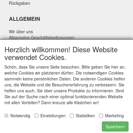
Rückgaben
ALLGEMEIN
Wir über uns
Allgemeine Geschäftsbedingungen
Datenschutzrichtlinie
Herzlich willkommen! Diese Website
Haftungsausschluss
verwendet Cookies.
Über Rik Thijssen
Schön, dass Sie unsere Seite besuchen. Bitte geben Sie hier an,
welche Cookies wir platzieren dürfen. Die notwendigen Cookies
sammeln keine persönlichen Daten. Die anderen Cookies helfen
uns, die Website und die Besuchererfahrung zu verbessern. Sie
ALLGEMEIN
helfen uns auch, Sie über unsere Produkte zu informieren. Sind
Sie auf der Suche nach einer optimal funktionierenden Website
www.rikthijssenshop.nl
mit allen Vorteilen? Dann kreuze alle Kästchen an!
Logistik durch OTOPARTS BV
Notwendig
Einstellungen
Statistiken
Marketing
E-mail: info@otoparts.nl
Speichern
Telefon: +31 85 - 0824330