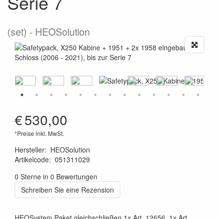
Serie 7
(set)
HEOSolution
€
530,00
*Preise inkl. MwSt.
Hersteller
:
HEOSolution
Artikelcode
:
051311029
4260361070777
0 Sterne in 0 Bewertungen
Schreiben Sie eine Rezension
HEOSystem Paket gleichschließen 1x Art. 12656, 1x Art.