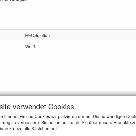
HEOSolution
Weiß
GEMEIN
site verwendet Cookies.
er uns
ie hier an, welche Cookies wir platzieren dürfen. Die notwendigen Co
eine Geschäftsbedingungen
rung zu verbessern. Sie helfen uns auch, Sie über unsere Produkte zu
hutzrichtlinie
 Dann kreuze alle Kästchen an!
gsausschluss