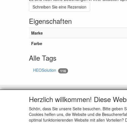
Schreiben Sie eine Rezension
Eigenschaften
Marke
Farbe
Alle Tags
HEOSolution
116
KUNDENDIENST
ALL
Herzlich willkommen! Diese Web
Kontakt
Wir üb
Schön, dass Sie unsere Seite besuchen. Bitte geben S
Zahlungsmöglichkeiten
Allgem
Cookies helfen uns, die Website und die Besuchererfah
Versenden
Datensc
optimal funktionierenden Website mit allen Vorteilen?
Rückgaben
Haftun