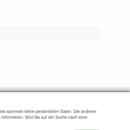
ALLGEMEIN
www.rikthijssenshop.nl
okies sammeln keine persönlichen Daten. Die anderen
Logistik durch OTOPARTS BV
 informieren. Sind Sie auf der Suche nach einer