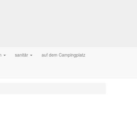
n
sanitär
auf dem Campingplatz