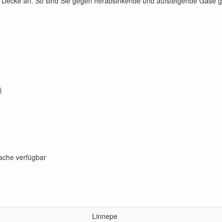
r Decke an. So sind Sie gegen herabsinkende und aufsteigende Gase 
)
rache verfügbar
Linnepe