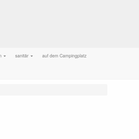
n
sanitär
auf dem Campingplatz