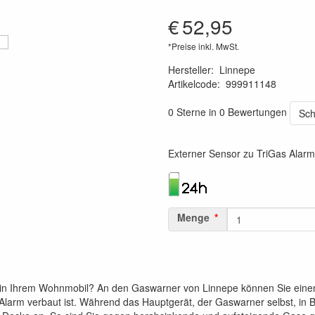
€
52,95
*Preise inkl. MwSt.
Hersteller
:
Linnepe
Artikelcode
:
999911148
8719033902183
0 Sterne in 0 Bewertungen
Sch
Externer Sensor zu TriGas Alarm
Menge
m
 in Ihrem Wohnmobil? An den Gaswarner von Linnepe können Sie einen 
larm verbaut ist. Während das Hauptgerät, der Gaswarner selbst, in Bo