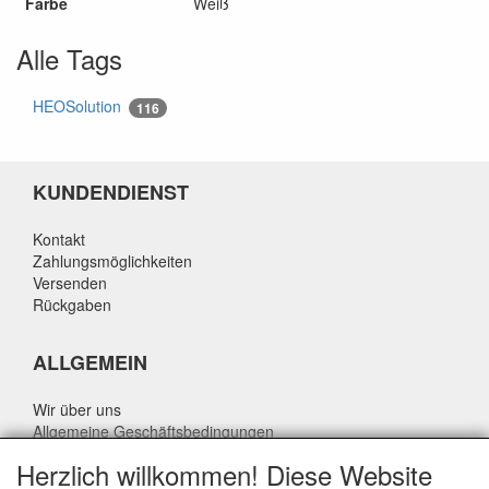
Farbe
Weiß
Alle Tags
HEOSolution
116
KUNDENDIENST
Kontakt
Zahlungsmöglichkeiten
Versenden
Rückgaben
ALLGEMEIN
Wir über uns
Allgemeine Geschäftsbedingungen
Datenschutzrichtlinie
Herzlich willkommen! Diese Website
Haftungsausschluss