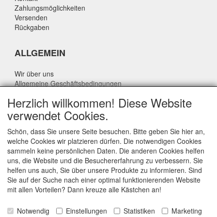
Zahlungsmöglichkeiten
Versenden
Rückgaben
ALLGEMEIN
Wir über uns
Allgemeine Geschäftsbedingungen
Datenschutzrichtlinie
Herzlich willkommen! Diese Website
Haftungsausschluss
verwendet Cookies.
Über Rik Thijssen
Schön, dass Sie unsere Seite besuchen. Bitte geben Sie hier an,
welche Cookies wir platzieren dürfen. Die notwendigen Cookies
sammeln keine persönlichen Daten. Die anderen Cookies helfen
uns, die Website und die Besuchererfahrung zu verbessern. Sie
ALLGEMEIN
helfen uns auch, Sie über unsere Produkte zu informieren. Sind
Sie auf der Suche nach einer optimal funktionierenden Website
www.rikthijssenshop.nl
mit allen Vorteilen? Dann kreuze alle Kästchen an!
Logistik durch OTOPARTS BV
Notwendig
Einstellungen
Statistiken
Marketing