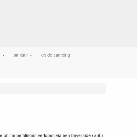
g
sanitair
op de camping
e online betalingen verlopen via een beveiligde (SSL)