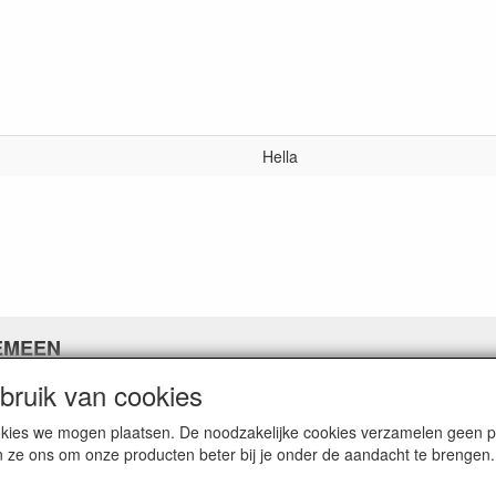
Hella
EMEEN
ruik van cookies
ns
ne voorwaarden
cookies we mogen plaatsen. De noodzakelijke cookies verzamelen geen
 policy
n ze ons om onze producten beter bij je onder de aandacht te brengen.
imer
ik Thijssen