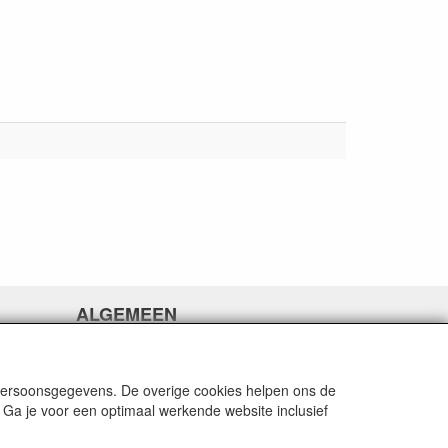
ALGEMEEN
www.rikthijssenshop.nl
logistiek door OTOPARTS BV
 persoonsgegevens. De overige cookies helpen ons de
 Ga je voor een optimaal werkende website inclusief
E-mail: info@otoparts.nl