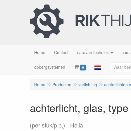
Home
Contact
caravan techniek
camp
opbergsystemen
0
Home
Producten
verlichting
achterlichten 
achterlicht, glas, typ
(per stuk/p.p.)
Hella