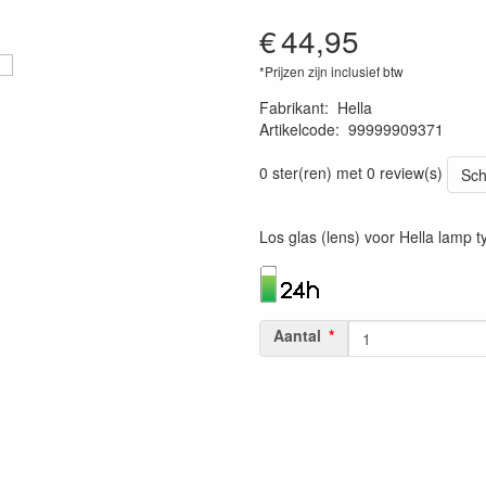
€
44,95
*Prijzen zijn inclusief btw
Fabrikant
:
Hella
Artikelcode
:
99999909371
4082300198126
0 ster(ren) met 0 review(s)
Sch
Los glas (lens) voor Hella lamp 
Aantal