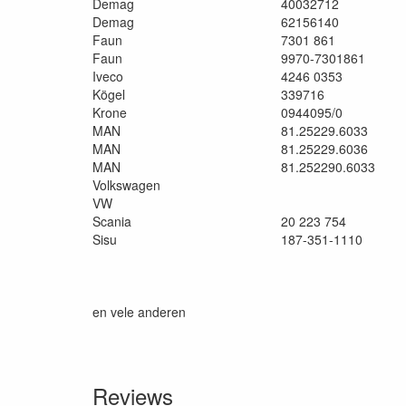
Demag
40032712
Demag
62156140
Faun
7301 861
Faun
9970-7301861
Iveco
4246 0353
Kögel
339716
Krone
0944095/0
MAN
81.25229.6033
MAN
81.25229.6036
MAN
81.252290.6033
Volkswagen
VW
Scania
20 223 754
Sisu
187-351-1110
en vele anderen
Reviews