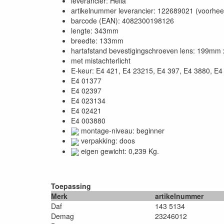
leverancier: Hella
artikelnummer leverancier: 122689021 (voorhe
barcode (EAN): 4082300198126
lengte: 343mm
breedte: 133mm
hartafstand bevestigingschroeven lens: 199m
met mistachterlicht
E-keur: E4 421, E4 23215, E4 397, E4 3880, E4
E4 01377
E4 02397
E4 023134
E4 02421
E4 003880
montage-niveau: beginner
verpakking: doos
eigen gewicht: 0,239 Kg.
Toepassing
Merk
artikelnummer
Daf
143 5134
Demag
23246012