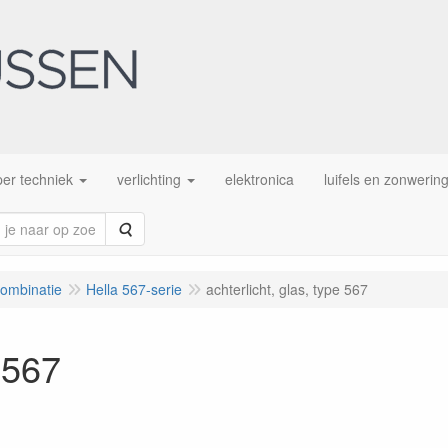
er techniek
verlichting
elektronica
luifels en zonwerin
Zoeken
combinatie
Hella 567-serie
achterlicht, glas, type 567
e 567