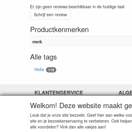
Er zijn geen reviews beschikbaar in de huidige taal
Schrijf een review
Productkenmerken
merk
Alle tags
Hella
119
KLANTENSERVICE
ALG
Welkom! Deze website maakt geb
Contact
Over o
Betaalopties
Algeme
Leuk dat je onze site bezoekt. Geef hier aan welke 
Verzending
Privacy
site en je bezoekerservaring te verbeteren. Ook helpe
Retourneren
Discla
alle voordelen? Vink dan alle vakjes aan!
Over R