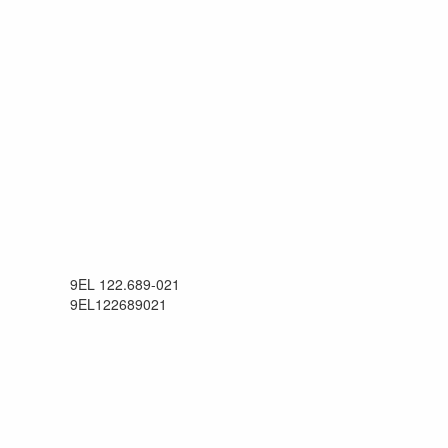
9EL 122.689-021
9EL122689021