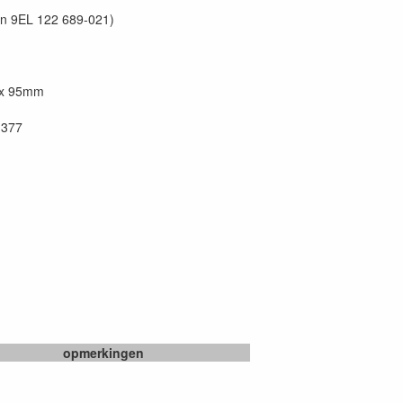
en 9EL 122 689-021)
m x 95mm
 377
opmerkingen