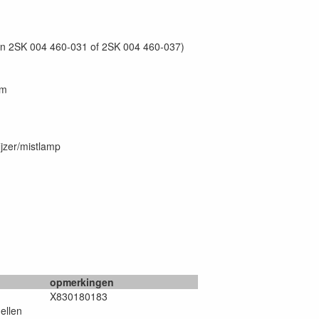
en 2SK 004 460-031 of 2SK 004 460-037)
mm
ijzer/mistlamp
opmerkingen
X830180183
ellen