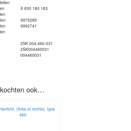
dellen
len
X 830 180 183
len
len
9975285
len
9992741
len
2SK 004.460-031
2SK004460031
004460031
, kochten ook…