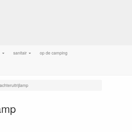
g
sanitair
op de camping
 achteruitrijlamp
lamp