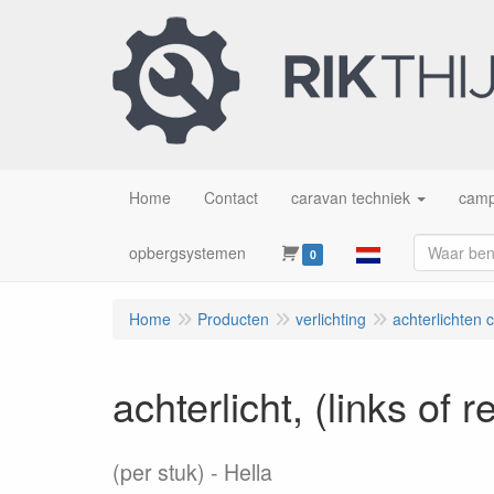
Home
Contact
caravan techniek
camp
opbergsystemen
0
Home
Producten
verlichting
achterlichten 
achterlicht, (links of 
(per stuk)
Hella