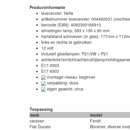
Productinformatie
leverancier: Hella
artikelnummer leverancier: 004460031 (voorhe
barcode (EAN): 4082300166910
afmetingen lamp; 383 x 130 x 60 mm
hartafstand schroeven (in glas); 177mm x 112
links en rechts te gebruiken
12 volt
inclusief gloeilampen: P21/5W + P21
achterlicht/remlicht/achteruitrijlamp/richtingaanw
E17-9303
E17 9303
montage-niveau: beginner
verpakking: doos
eigen gewicht: circa
Toepassing
merk
model
caravan
Fendt
Fiat Ducato
Bürstner, diverse mod