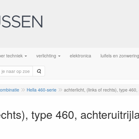
er techniek
verlichting
elektronica
luifels en zonwerin
Zoeken
combinatie
Hella 460-serie
achterlicht, (links of rechts), type 460,
rechts), type 460, achteruitrij