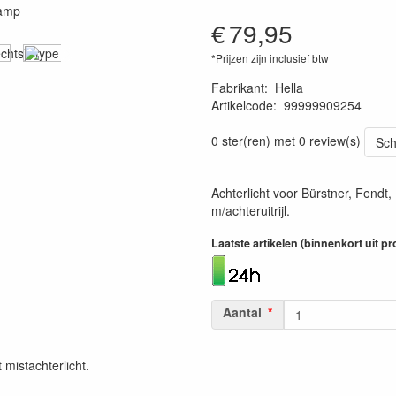
€
79,95
*Prijzen zijn inclusief btw
Fabrikant
:
Hella
Artikelcode
:
99999909254
4082300166910
0 ster(ren) met 0 review(s)
Sch
Achterlicht voor Bürstner, Fend
m/achteruitrijl.
Laatste artikelen (binnenkort uit 
Aantal
 mistachterlicht.