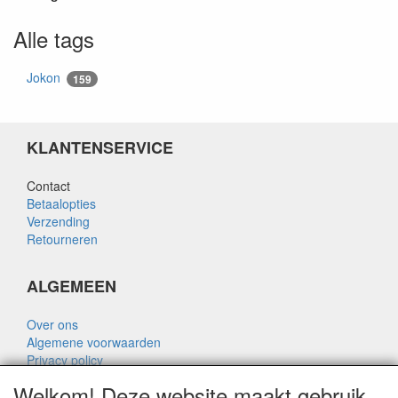
Alle tags
Jokon
159
KLANTENSERVICE
Contact
Betaalopties
Verzending
Retourneren
ALGEMEEN
Over ons
Algemene voorwaarden
Privacy policy
Disclaimer
Welkom! Deze website maakt gebruik
Over Rik Thijssen