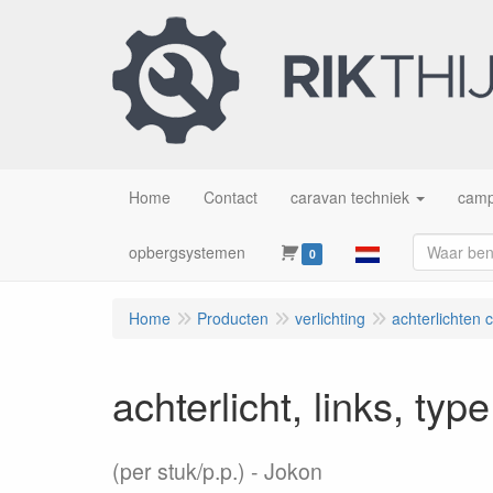
Home
Contact
caravan techniek
camp
opbergsystemen
0
Home
Producten
verlichting
achterlichten 
achterlicht, links, ty
(per stuk/p.p.)
Jokon