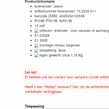
Productinformatie
leverancier: Jokon
artikelnummer leverancier: 10.2220.011
barcode (EAN): 4045034103538
R10W; PY21W; 3xP21W
12 volt
reflector: driehoek - voor caravan of aanha
E1-03028
E1 3028
montage-niveau: beginner
verpakking: doos
eigen gewicht: circa 1,15 Kg.
Let op!
Er bestaat ook een variant voor campers (ronde reflect
Heeft u een "Hobby" caravan? Dan zijn de achterlichten
merkdealer verkrijgbaar.
Toepassing