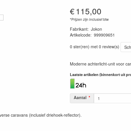
€
115,00
*Prijzen zijn inclusief btw
Fabrikant
:
Jokon
Artikelcode
:
999909651
4045034103538
0 ster(ren) met 0 review(s)
Sch
Moderne achterlicht-unit voor ca
Laatste artikelen (binnenkort uit 
Aantal
erse caravans (inclusief driehoek-reflector).