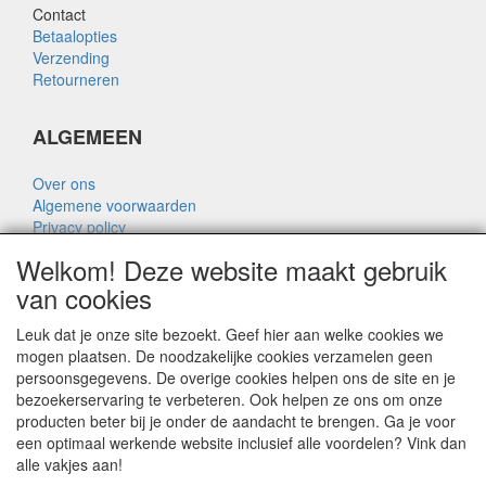
Contact
Betaalopties
Verzending
Retourneren
ALGEMEEN
Over ons
Algemene voorwaarden
Privacy policy
Disclaimer
Welkom! Deze website maakt gebruik
Over Rik Thijssen
van cookies
Leuk dat je onze site bezoekt. Geef hier aan welke cookies we
mogen plaatsen. De noodzakelijke cookies verzamelen geen
persoonsgegevens. De overige cookies helpen ons de site en je
ALGEMEEN
bezoekerservaring te verbeteren. Ook helpen ze ons om onze
producten beter bij je onder de aandacht te brengen. Ga je voor
www.rikthijssenshop.nl
een optimaal werkende website inclusief alle voordelen? Vink dan
logistiek door OTOPARTS BV
alle vakjes aan!