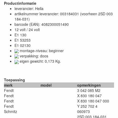
Productinformatie
leverancier: Hella
artikelnummer leverancier: 003184031 (voorheen 2SD 003
184-031)
barcode (EAN): 4082300051490
12 volt / 24 volt
E1 130
E1 53253
E1 02130
montage-niveau: beginner
verpakking: doos
eigen gewicht: 0,173 Kg.
Toepassing
merk
model
opmerkingen
Fendt
3 042 085 M2
Fendt
X 830 180 047
Fendt
X 830 180 047 000
Fendt
Y 252 702 4
Schmitz
060973
2SD 003 184-031