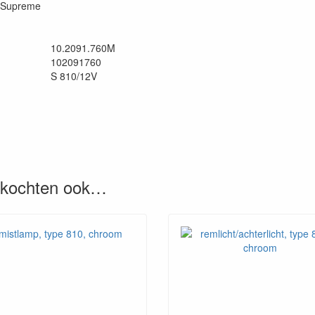
L Supreme
10.2091.760M
102091760
S 810/12V
, kochten ook…