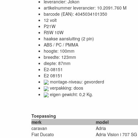
leverancier: Jokon
artikelnummer leverancier: 10.2091.760 M
barcode (EAN): 4045034101350
12 volt
P21W
R5W 10W
haakse aansluiting (2 pin)
ABS / PC / PMMA
hoogte: 100mm
breedte: 123mm
diepte: 87mm
E2-08151
E2 08151
montage-niveau: gevorderd
verpakking: doos
eigen gewicht: 0,2 Kg.
Toepassing
merk
model
caravan
Adria
Fiat Ducato
Adria Vision i 707 SG