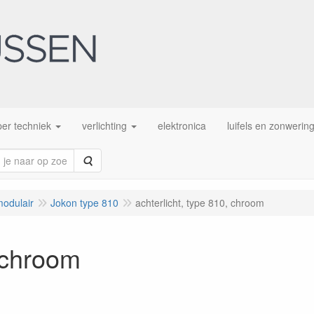
er techniek
verlichting
elektronica
luifels en zonwerin
Zoeken
modulair
Jokon type 810
achterlicht, type 810, chroom
, chroom