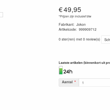
€
49,95
*Prijzen zijn inclusief btw
Fabrikant
:
Jokon
Artikelcode
:
999909712
4045034101350
0 ster(ren) met 0 review(s)
Sch
Laatste artikelen (binnenkort uit 
Aantal