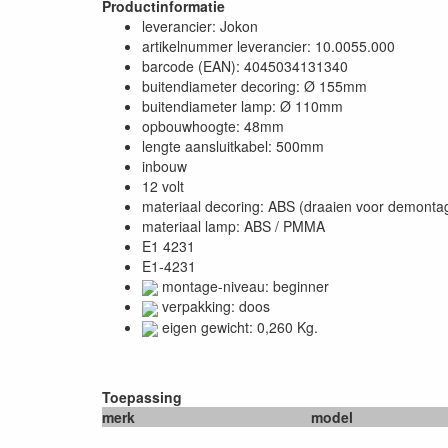
Productinformatie
leverancier: Jokon
artikelnummer leverancier: 10.0055.000
barcode (EAN): 4045034131340
buitendiameter decoring: Ø 155mm
buitendiameter lamp: Ø 110mm
opbouwhoogte: 48mm
lengte aansluitkabel: 500mm
inbouw
12 volt
materiaal decoring: ABS (draaien voor demonta
materiaal lamp: ABS / PMMA
E1 4231
E1-4231
montage-niveau: beginner
verpakking: doos
eigen gewicht: 0,260 Kg.
Toepassing
merk
model