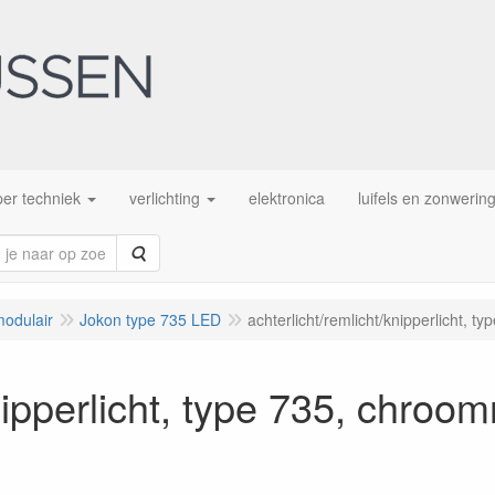
er techniek
verlichting
elektronica
luifels en zonwerin
Zoeken
modulair
Jokon type 735 LED
achterlicht/remlicht/knipperlicht, 
knipperlicht, type 735, chroo