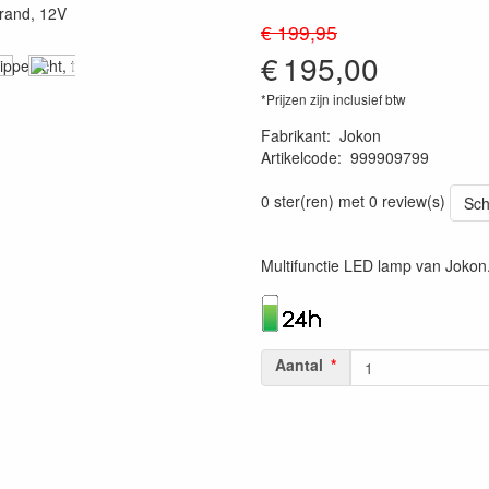
€ 199,95
€
195,00
*Prijzen zijn inclusief btw
Fabrikant
:
Jokon
Artikelcode
:
999909799
4045034131340
0 ster(ren) met 0 review(s)
Sch
Multifunctie LED lamp van Jokon
Aantal