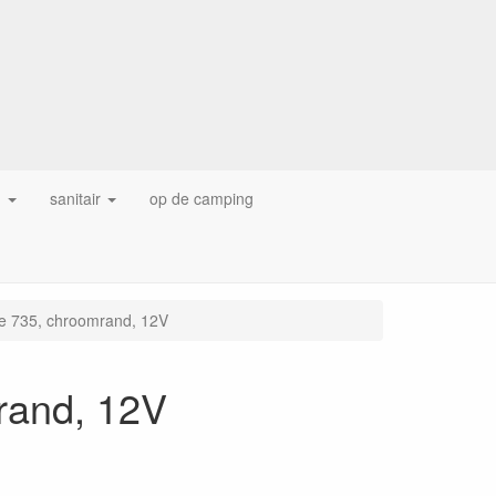
g
sanitair
op de camping
type 735, chroomrand, 12V
mrand, 12V