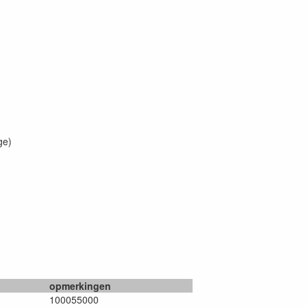
ge)
opmerkingen
100055000