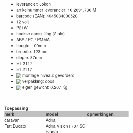
leverancier: Jokon
artikelnummer leverancier: 10.2091.730 M
barcode (EAN): 4045034096526
12 volt
P21W
haakse aansluiting (2 pin)
ABS / PC / PMMA
hoogte: 100mm
breedte: 123mm
diepte: 87mm
E1-2117
E1 2117
montage-niveau: gevorderd
verpakking: doos
eigen gewicht: 0,207 Kg.
Toepassing
merk
model
opmerkingen
caravan
Adria
Fiat Ducato
Adria Vision i 707 SG
(2008)