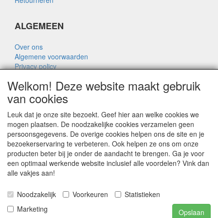
ALGEMEEN
Over ons
Algemene voorwaarden
Privacy policy
Disclaimer
Welkom! Deze website maakt gebruik
Over Rik Thijssen
van cookies
Leuk dat je onze site bezoekt. Geef hier aan welke cookies we
mogen plaatsen. De noodzakelijke cookies verzamelen geen
persoonsgegevens. De overige cookies helpen ons de site en je
ALGEMEEN
bezoekerservaring te verbeteren. Ook helpen ze ons om onze
producten beter bij je onder de aandacht te brengen. Ga je voor
www.rikthijssenshop.nl
een optimaal werkende website inclusief alle voordelen? Vink dan
logistiek door OTOPARTS BV
alle vakjes aan!
Noodzakelijk
Voorkeuren
Statistieken
E-mail: info@otoparts.nl
Telefoon: 085 - 0824330
Marketing
Opslaan