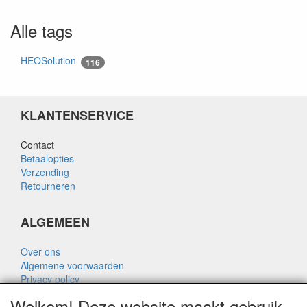
Alle tags
HEOSolution
116
KLANTENSERVICE
Contact
Betaalopties
Verzending
Retourneren
ALGEMEEN
Over ons
Algemene voorwaarden
Privacy policy
Disclaimer
Welkom! Deze website maakt gebruik
Over Rik Thijssen