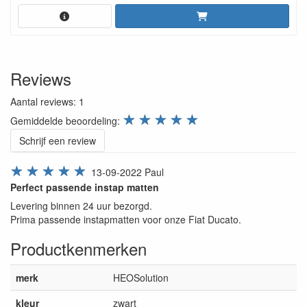
Reviews
Aantal reviews:
1
review.stars
☆
☆
☆
☆
☆
Gemiddelde beoordeling:
Schrijf een review
☆
☆
☆
☆
☆
13-09-2022
Paul
Perfect passende instap matten
Levering binnen 24 uur bezorgd.
Prima passende instapmatten voor onze Fiat Ducato.
Productkenmerken
merk
HEOSolution
kleur
zwart