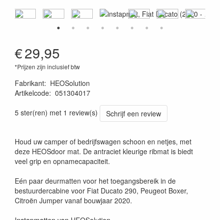
€
29,95
*Prijzen zijn inclusief btw
Fabrikant
:
HEOSolution
Artikelcode
:
051304017
4260361070821
5 ster(ren) met 1 review(s)
Schrijf een review
Houd uw camper of bedrijfswagen schoon en netjes, met
deze HEOSdoor mat. De antraciet kleurige ribmat is biedt
veel grip en opnamecapaciteit.
Eén paar deurmatten voor het toegangsbereik in de
bestuurdercabine voor Fiat Ducato 290, Peugeot Boxer,
Citroën Jumper vanaf bouwjaar 2020.
Instapmatten van HEOSolution.