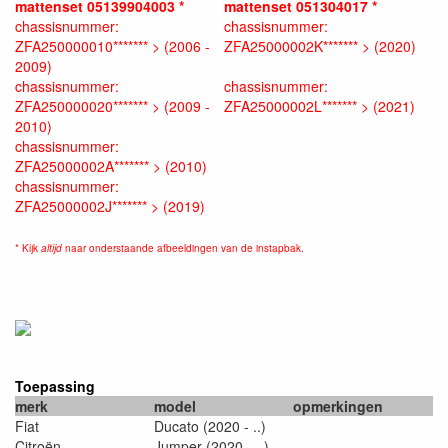
mattenset 05139904003 *
mattenset 051304017 *
chassisnummer:
chassisnummer:
ZFA250000010******* > (2006 -
ZFA25000002K******* > (2020)
2009)
chassisnummer:
chassisnummer:
ZFA250000020******* > (2009 -
ZFA25000002L******* > (2021)
2010)
chassisnummer:
ZFA25000002A******* > (2010)
chassisnummer:
ZFA25000002J******* > (2019)
* Kijk
altijd
naar onderstaande afbeeldingen van de instapbak.
Toepassing
merk
model
opmerkingen
Fiat
Ducato (2020 - ..)
Citroën
Jumper (2020 - ..)